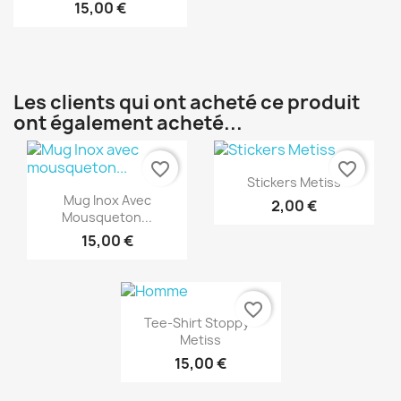
15,00 €
Les clients qui ont acheté ce produit
ont également acheté...
favorite_border
favorite_border
Aperçu rapide

Stickers Metiss
Aperçu rapide

Mug Inox Avec
2,00 €
Mousqueton...
15,00 €
favorite_border
Aperçu rapide

Tee-Shirt Stoppy -
Metiss
15,00 €