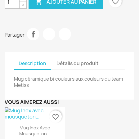

favorite_border
AJOUTER AU PANIER
Partager
Description
Détails du produit
Mug céramique bi couleurs aux couleurs du team
Metiss
VOUS AIMEREZ AUSSI
favorite_border
Aperçu rapide

Mug Inox Avec
Mousqueton...