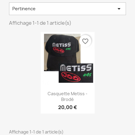

Pertinence
Affichage 1-1 de 1 article(s)
favorite_border
Aperçu rapide

Casquette Metiss -
Brodé
20,00 €
Affichage 1-1 de 1 article(s)