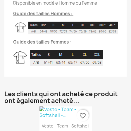
Disponible en modèle Homme ou Femme
Guide des tailles Hommes :
Guide des tailles Femmes :
Les clients qui ont acheté ce produit
ont également acheté...
favorite_border
Aperçu rapide

Veste - Team - Softshell