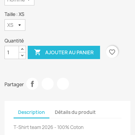
Taille : XS
Quantité

favorite_border
AJOUTER AU PANIER
Partager
Description
Détails du produit
T-Shirt team 2026 - 100% Coton